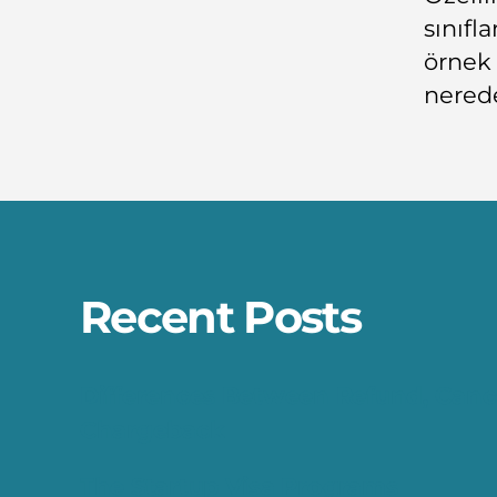
sınıfl
örnek 
nerede
Recent Posts
Differences Between Refund, Canc
Chargeback
The Startup Visa Programs