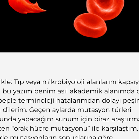
kle: Tıp veya mikrobiyoloji alanlarını kapsıy
k bu yazım benim asıl akademik alanımda d
eple terminoloji hatalarımdan dolayı peşi
zı dilerim. Geçen aylarda mutasyon türleri
unda yapacağım sunum için biraz araştırm
en “orak hücre mutasyonu” ile karşılaştım.
kle mutasyonların sonuçlarına göre