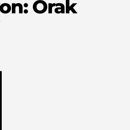
yon: Orak
i