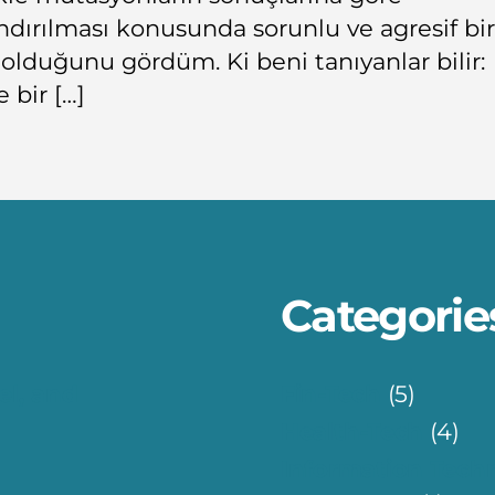
andırılması konusunda sorunlu ve agresif bir
olduğunu gördüm. Ki beni tanıyanlar bilir:
 bir […]
Categorie
el, and
Fin-Tech
(5)
Health-Tech
(4)
Information Tech