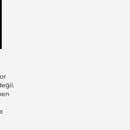
or
eğil.
nen
a