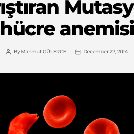
ıştıran Mutas
hücre anemis
By
Mahmut GÜLERCE
December 27, 2014
Post
Post
author
date