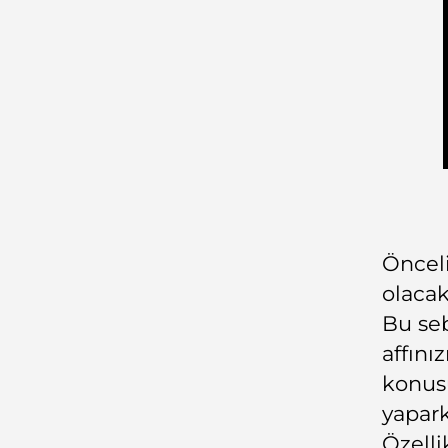
Önceli
olaca
Bu seb
affını
konus
yapark
Özelli