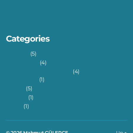
Turkish FinTech Eco-system: 7 Rules for An
Effective UI
Categories
Fin-Tech
(5)
Health-Tech
(4)
Information Technology
(4)
Database
(1)
Others
(5)
Science
(1)
Travel
(1)
© 2026
Mahmut GÜLERCE
Up
↑