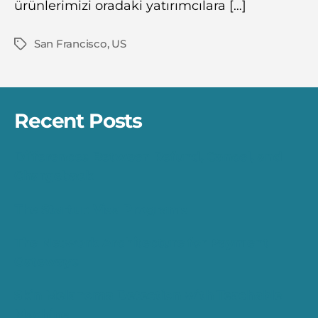
ürünlerimizi oradaki yatırımcılara […]
San Francisco
,
US
Tags
Recent Posts
Differences Between Refund, Cancel, and
Chargeback
The Startup Visa Programs
The Network Architecture for Payment
Gateways
Skin Melanoma Detection with Teachable
Machine