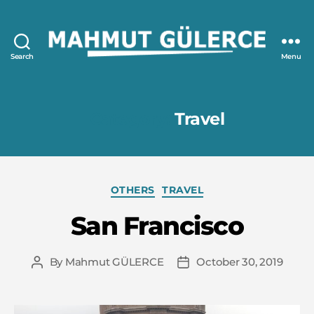
Search
Menu
Mahmut
GÜLERCE
Category:
Travel
Categories
OTHERS
TRAVEL
San Francisco
By
Mahmut GÜLERCE
October 30, 2019
Post
Post
author
date